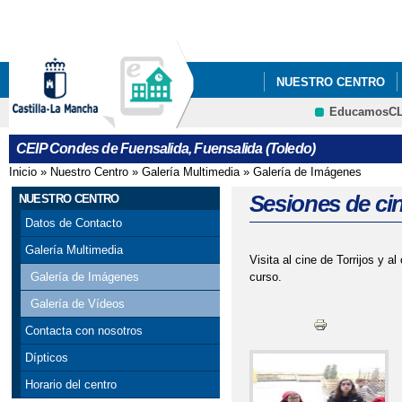
Pa
co
pri
NUESTRO CENTRO
EducamosC
PROYECTO ESCOLAR
CRFP
CEIP Condes de Fuensalida, Fuensalida (Toledo)
INSTAGRAM DEL CEN
Inicio
»
Nuestro Centro
»
Galería Multimedia
»
Galería de Imágenes
Se encuentra usted aquí
Sesiones de ci
NUESTRO CENTRO
Datos de Contacto
Galería Multimedia
Visita al cine de Torrijos y a
curso.
Galería de Imágenes
Galería de Vídeos
Contacta con nosotros
Dípticos
Horario del centro