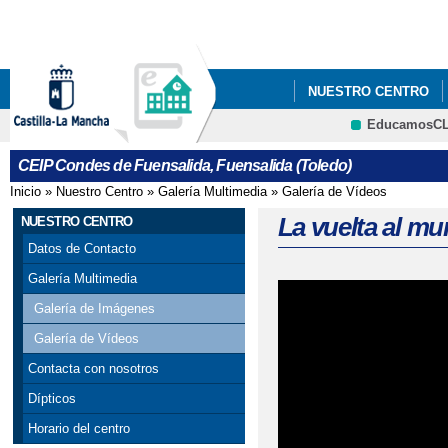
Pa
co
pri
NUESTRO CENTRO
EducamosC
PROYECTO ESCOLAR
CRFP
CEIP Condes de Fuensalida, Fuensalida (Toledo)
INSTAGRAM DEL CEN
Inicio
»
Nuestro Centro
»
Galería Multimedia
»
Galería de Vídeos
Se encuentra usted aquí
La vuelta al m
NUESTRO CENTRO
Datos de Contacto
Galería Multimedia
Galería de Imágenes
Galería de Vídeos
Contacta con nosotros
Dípticos
Horario del centro